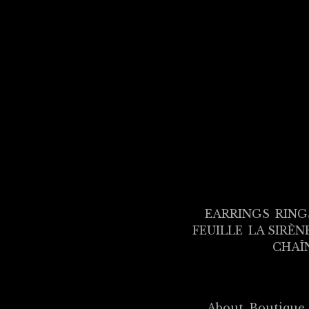
EARRINGS
RING
FEUILLE
LA SIRÈN
CHAÎ
About
Boutique