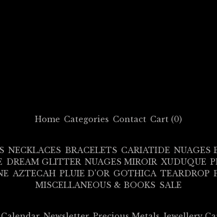
Home
Categories
Contact
Cart (
0
)
S
NECKLACES
BRACELETS
CARIATIDE
NUAGES 
E
DREAM GLITTER
NUAGES MIROIR
XUDUQUE
P
NE
AZTECAH
PLUIE D'OR
GOTHICA
TEARDROP
MISCELLANEOUS & BOOKS
SALE
Calendar
Newsletter
Precious Metals
Jewellery Ca