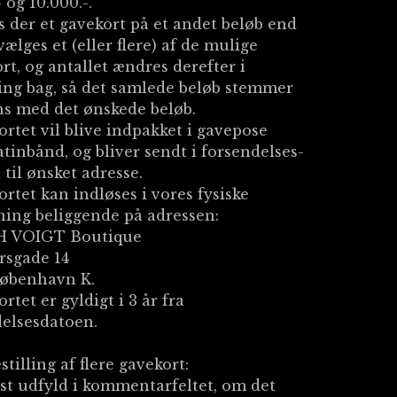
- og 10.000.-.
 der et gavekort på et andet beløb end
 vælges et (eller flere) af de mulige
rt, og antallet ændres derefter i
ng bag, så det samlede beløb stemmer
s med det ønskede beløb.
rtet vil blive indpakket i gavepose
tinbånd, og bliver sendt i forsendelses-
 til ønsket adresse.
rtet kan indløses i vores fysiske
ning beliggende på adressen:
 VOIGT Boutique
rsgade 14
København K.
rtet er gyldigt i 3 år fra
elsesdatoen.
stilling af flere gavekort:
st udfyld i kommentarfeltet, om det