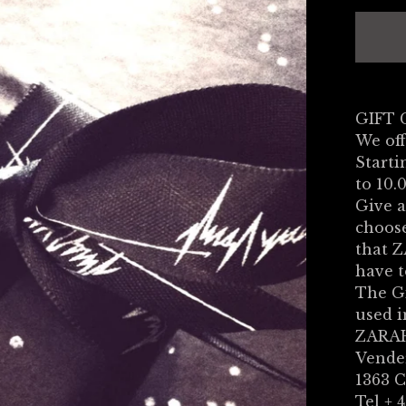
GIFT
We of
Starti
to 10.
Give a
choose
that 
have t
The Gi
used i
ZARAH
Vende
1363 
Tel + 4