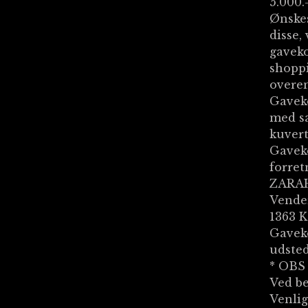
5.000.
Ønskes
disse,
gaveko
shoppi
overen
Gaveko
med sa
kuvert
Gaveko
forret
ZARAH
Vende
1363 
Gaveko
udsted
* OBS
Ved be
Venlig