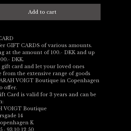
Add to cart
 CARD
fer GIFT CARDS of various amounts.
ng at the amount of 100.- DKK and up
000.- DKK.
 gift card and let your loved ones
 from the extensive range of goods
ZARAH VOIGT Boutique in Copenhagen
o offer.
ft Card is valid for 3 years and can be
n:
 VOIGT Boutique
rsgade 14
Copenhagen K
5 · 93 10 12 50