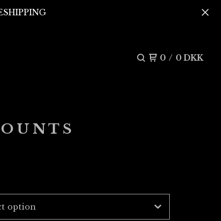
REESHIPPING
0
/
0
DKK
MOUNTS