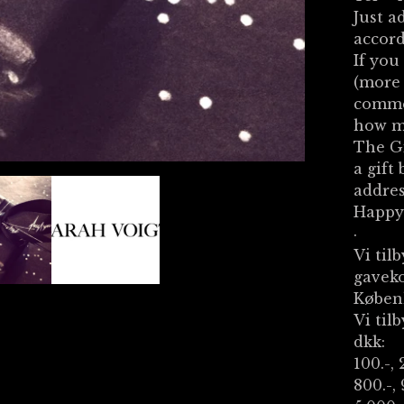
Just a
accord
If you
(more 
comme
how m
The Gi
a gift
addres
Happy
·
Vi til
gaveko
Køben
Vi til
dkk:
100.-, 
800.-, 